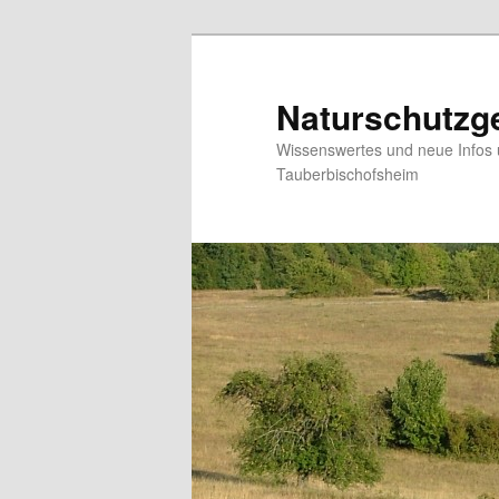
Zum
Zum
Inhalt
sekundären
wechseln
Inhalt
Naturschutzge
wechseln
Wissenswertes und neue Infos 
Tauberbischofsheim