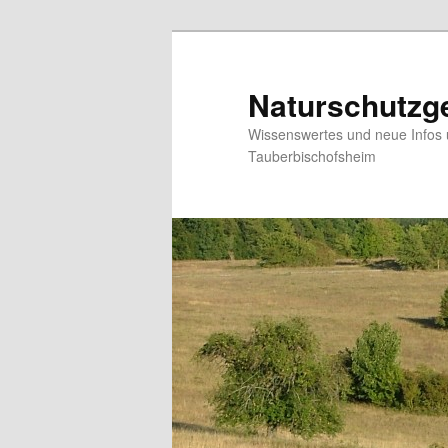
Zum
Zum
Inhalt
sekundären
wechseln
Inhalt
Naturschutzge
wechseln
Wissenswertes und neue Infos 
Tauberbischofsheim