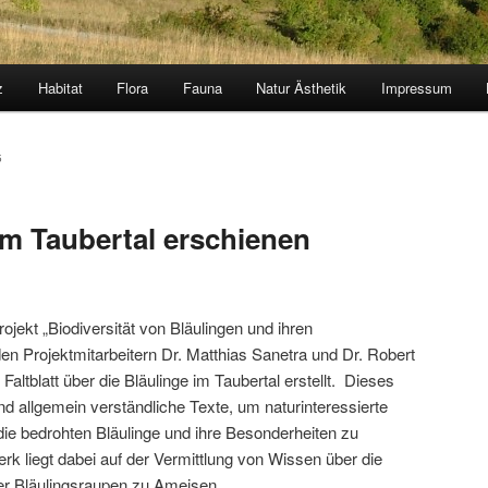
z
Habitat
Flora
Fauna
Natur Ästhetik
Impressum
5
im Taubertal erschienen
kt „Biodiversität von Bläulingen und ihren
n Projektmitarbeitern Dr. Matthias Sanetra und Dr. Robert
ltblatt über die Bläulinge im Taubertal erstellt. Dieses
nd allgemein verständliche Texte, um naturinteressierte
ie bedrohten Bläulinge und ihre Besonderheiten zu
k liegt dabei auf der Vermittlung von Wissen über die
er Bläulingsraupen zu Ameisen.