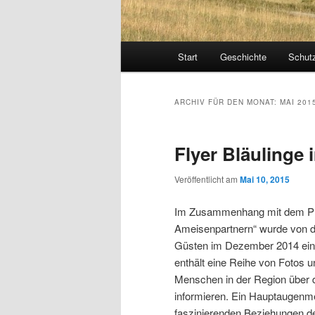
Hauptmenü
Start
Geschichte
Schut
ARCHIV FÜR DEN MONAT:
MAI 201
Flyer Bläulinge 
Veröffentlicht am
Mai 10, 2015
Im Zusammenhang mit dem Proje
Ameisenpartnern“ wurde von de
Güsten im Dezember 2014 ein Fa
enthält eine Reihe von Fotos u
Menschen in der Region über d
informieren. Ein Hauptaugenmer
faszinierenden Beziehungen d