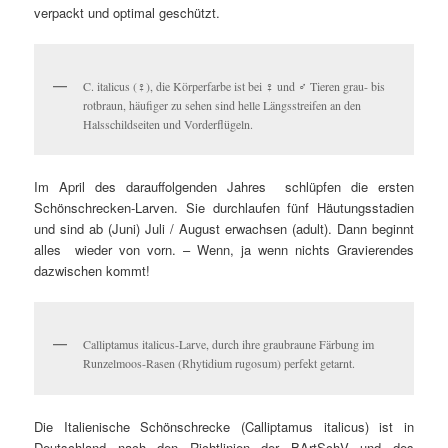
verpackt und optimal geschützt.
C. italicus (♀), die Körperfarbe ist bei ♀ und ♂ Tieren grau- bis
rotbraun, häufiger zu sehen sind helle Längsstreifen an den
Halsschildseiten und Vorderflügeln.
Im April des darauffolgenden Jahres schlüpfen die ersten
Schönschrecken-Larven. Sie durchlaufen fünf Häutungsstadien
und sind ab (Juni) Juli / August erwachsen (adult). Dann beginnt
alles wieder von vorn. – Wenn, ja wenn nichts Gravierendes
dazwischen kommt!
Calliptamus italicus-Larve, durch ihre graubraune Färbung im
Runzelmoos-Rasen (Rhytidium rugosum) perfekt getarnt.
Die Italienische Schönschrecke (Calliptamus italicus) ist in
Deutschland nach den Richtlinien der BArtSchV und des