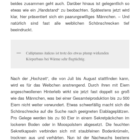
beides zusammen geht auch. Darüber hinaus ist gelegentlich so
etwas wie ein „Handstand“ zu beobachten. Spätestens jetzt wird
klar, hier präsentiert sich ein paarungswilliges Männchen. – Und
natürlich sind fast alle weiblichen Schönschrecken tief
beeindruckt.
Calliptamus italicus ist trotz des etwas plump wirkenden
Körperbaus bei Wärme sehr flugtüchtig.
Nach der „Hochzeit“, die von Juli bis August stattfinden kann,
wird es für das Weibchen anstrengend.
Durch ihren mit Eiern
angeschwollenen Hinterleib wirkt sie jetzt fast doppelt so groß
wie das Männchen, was bei einer Gesamteiproduktion bis zu 500
Eiern nicht weiter verwundert.
Etwas schwerfällig macht sich die
Schönschrecke auf die Suche nach geeigneten Eiablageplätzen.
Pro Gelege werden bis zu 50 Eier in einem Sekretpäckchen im
lockeren Boden oder in Moospolstern abgesetzt. Die feuchten
Sekretkapseln verbinden sich mit staubfeinen Bodenkrümeln,
trocknen aus und verhärten. Nun ist der Nachwuchs bestens