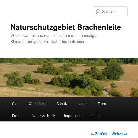
Zum
Inhalt
Such
wechseln
Naturschutzgebiet Brachenleite
Wissenswertes und neue Infos über den ehemaligen
Standortübungsplatz in Tauberbischofsheim
Hauptmenü
Start
Geschichte
Schutz
Habitat
Flora
Fauna
Natur Ästhetik
Impressum
Links
Beitrags-
←
Zurück
Weiter
→